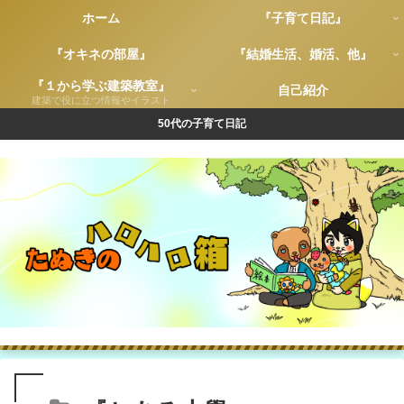
ホーム
『子育て日記』
『オキネの部屋』
『結婚生活、婚活、他』
『１から学ぶ建築教室』
自己紹介
建築で役に立つ情報やイラスト
50代の子育て日記