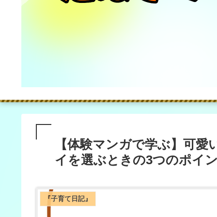
【体験マンガで学ぶ】可愛
イを選ぶときの3つのポイ
『子育て日記』