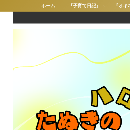
ホーム
『子育て日記』
『オキ