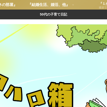
『１
ネの部屋』
『結婚生活、婚活、他』
建築で
50代の子育て日記