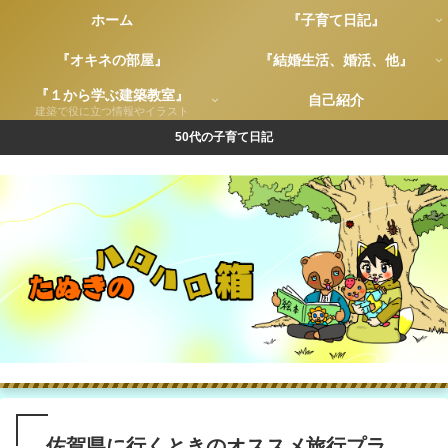
ホーム
『子育て日記』
『オキネの部屋』
『結婚生活、婚活、他』
『１から学ぶ建築教室』
自己紹介
建築で役に立つ情報やイラスト
50代の子育て日記
佐賀県に行くときのオススメ旅行プラ