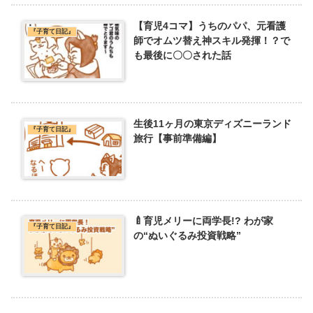
【育児4コマ】うちのパパ、元看護
『子育て日記』
師でオムツ替え神スキル発揮！？で
も最後に〇〇された話
生後11ヶ月の東京ディズニーランド
『子育て日記』
旅行【事前準備編】
🍼育児メリーに両学長!? わが家
『子育て日記』
の“ぬいぐるみ投資戦略”