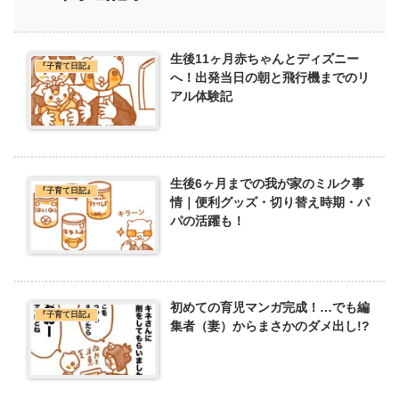
生後11ヶ月赤ちゃんとディズニー
『子育て日記』
へ！出発当日の朝と飛行機までのリ
アル体験記
生後6ヶ月までの我が家のミルク事
『子育て日記』
情｜便利グッズ・切り替え時期・パ
パの活躍も！
初めての育児マンガ完成！…でも編
『子育て日記』
集者（妻）からまさかのダメ出し!?