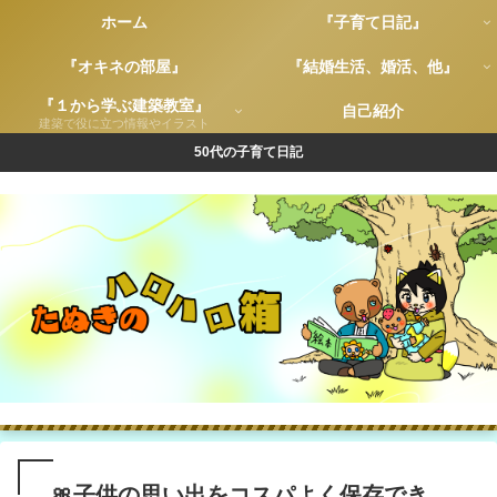
ホーム
『子育て日記』
『オキネの部屋』
『結婚生活、婚活、他』
『１から学ぶ建築教室』
自己紹介
建築で役に立つ情報やイラスト
50代の子育て日記
🎀子供の思い出をコスパよく保存でき