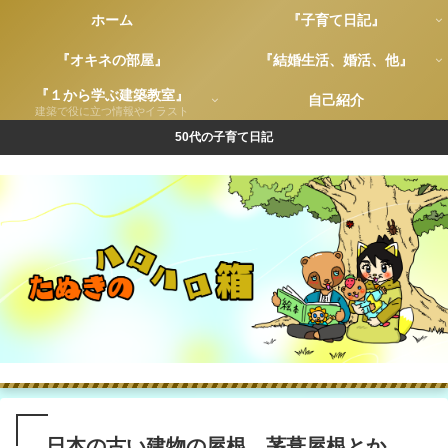
ホーム
『子育て日記』
『オキネの部屋』
『結婚生活、婚活、他』
『１から学ぶ建築教室』
自己紹介
建築で役に立つ情報やイラスト
50代の子育て日記
日本の古い建物の屋根、茅葺屋根とか