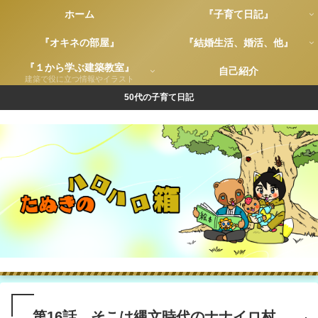
ホーム
『子育て日記』
『オキネの部屋』
『結婚生活、婚活、他』
『１から学ぶ建築教室』
自己紹介
建築で役に立つ情報やイラスト
50代の子育て日記
第16話 そこは縄文時代のナナイロ村